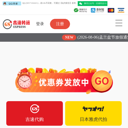
QQ (3057104421)，若24h不回复，可通过【站内留言】咨询，
微信公众号：吉速转运G
登录
注册
(2026-08-06)盂兰盆节放假通
NEW
吉速代购
日本雅虎代拍