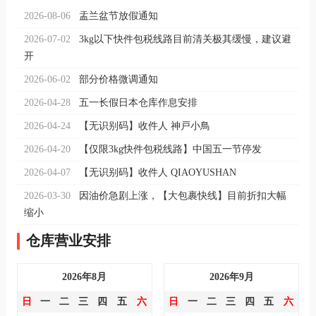
2026-08-06
盂兰盆节放假通知
2026-07-02
3kg以下快件包税线路目前清关极其缓慢，建议避
开
2026-06-02
部分价格微调通知
2026-04-28
五一长假日本仓库作息安排
2026-04-24
【无识别码】收件人 神戸小鳥
2026-04-20
【仅限3kg快件包税线路】中国五一节停发
2026-04-07
【无识别码】收件人 QIAOYUSHAN
2026-03-30
因油价急剧上涨，【大包裹快线】目前折扣大幅
缩小
仓库营业安排
2026年8月
2026年9月
日
一
二
三
四
五
六
日
一
二
三
四
五
六