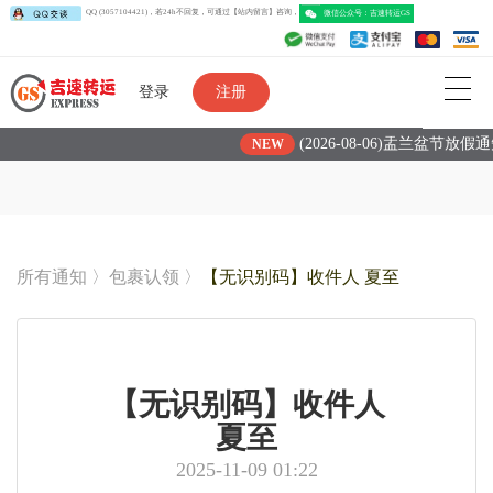
QQ (3057104421)，若24h不回复，可通过【站内留言】咨询，
微信公众号：吉速转运G
登录
注册
(2026-08-06)盂兰盆节放假
NEW
所有通知
〉
包裹认领
〉
【无识别码】收件人 夏至
【无识别码】收件人
夏至
2025-11-09 01:22