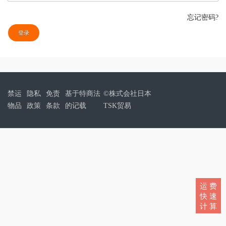
忘记密码?
登录
禁运
隐私
免责
基于特商法
©株式会社日本
物品
政策
条款
的记载
TSK贸易
运 费
快 速
计 算