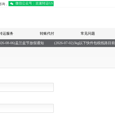
微信公众号：吉速转运GS
】咨询，
转运服务
转账代付
常见问题
26-08-06)盂兰盆节放假通知
(2026-07-02)3kg以下快件包税线路