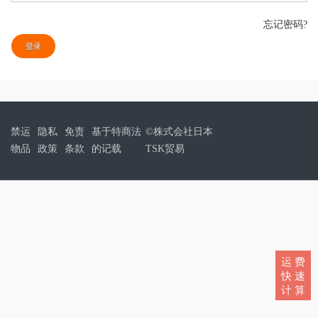
忘记密码?
登录
禁运
隐私
免责
基于特商法
©株式会社日本
物品
政策
条款
的记载
TSK贸易
运 费
快 速
计 算