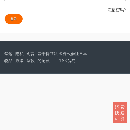
忘记密码?
登录
禁运
隐私
免责
基于特商法
©株式会社日本
物品
政策
条款
的记载
TSK贸易
运 费
快 速
计 算