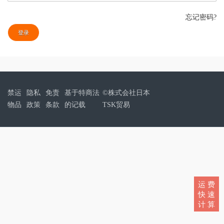
忘记密码?
登录
禁运
隐私
免责
基于特商法
©株式会社日本
物品
政策
条款
的记载
TSK贸易
运 费
快 速
计 算