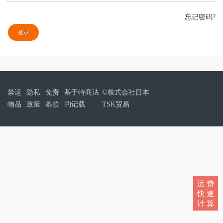
忘记密码?
登录
禁运
隐私
免责
基于特商法
©株式会社日本
物品
政策
条款
的记载
TSK贸易
运 费
快 速
计 算