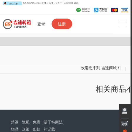
QQ (3057104421)，若24h不回复，可通过【站内留言】咨询。
登录
注册
欢迎您来到
吉速商城
！
相关商品
禁运
隐私
免责
基于特商法
物品
政策
条款
的记载
购