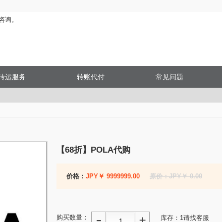
】咨询。
转运服务
转账代付
常见问题
【68折】POLA代购
价格：
JPY￥ 9999999.00
原价：JPY￥ 0.00
购买数量：
库存：
1
请找客服