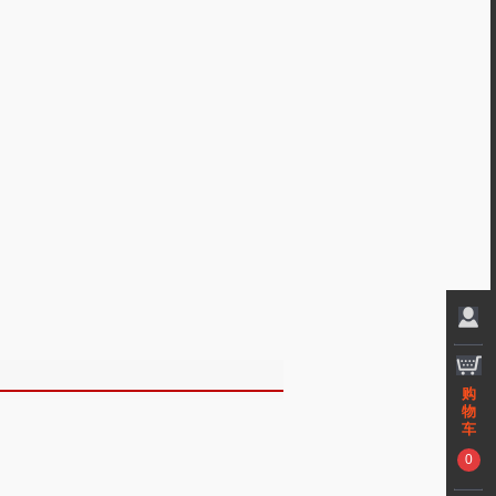
购
物
车
0